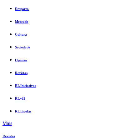
Desporto
Mercado
Cultura
Sociedade
Opinião
Revistas
RL Iniciativas
RL+65
RL Escolas
Mais
Revistas