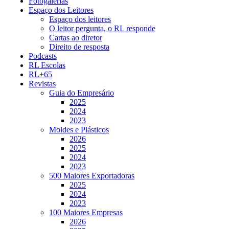
Fotogalerias
Espaço dos Leitores
Espaço dos leitores
O leitor pergunta, o RL responde
Cartas ao diretor
Direito de resposta
Podcasts
RL Escolas
RL+65
Revistas
Guia do Empresário
2025
2024
2023
Moldes e Plásticos
2026
2025
2024
2023
500 Maiores Exportadoras
2025
2024
2023
100 Maiores Empresas
2026