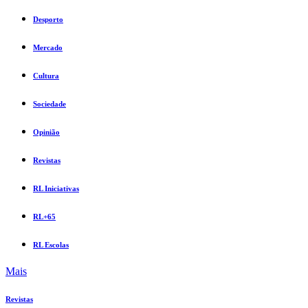
Desporto
Mercado
Cultura
Sociedade
Opinião
Revistas
RL Iniciativas
RL+65
RL Escolas
Mais
Revistas