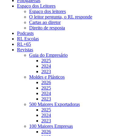
Fotogalerias
Espaço dos Leitores
Espaço dos leitores
O leitor pergunta, o RL responde
Cartas ao diretor
Direito de resposta
Podcasts
RL Escolas
RL+65
Revistas
Guia do Empresário
2025
2024
2023
Moldes e Plásticos
2026
2025
2024
2023
500 Maiores Exportadoras
2025
2024
2023
100 Maiores Empresas
2026