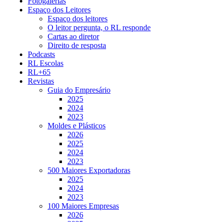
Fotogalerias
Espaço dos Leitores
Espaço dos leitores
O leitor pergunta, o RL responde
Cartas ao diretor
Direito de resposta
Podcasts
RL Escolas
RL+65
Revistas
Guia do Empresário
2025
2024
2023
Moldes e Plásticos
2026
2025
2024
2023
500 Maiores Exportadoras
2025
2024
2023
100 Maiores Empresas
2026