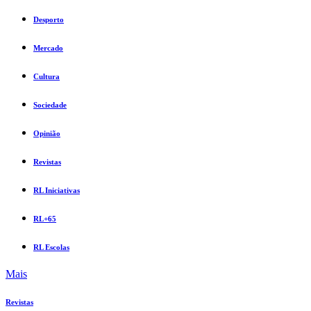
Desporto
Mercado
Cultura
Sociedade
Opinião
Revistas
RL Iniciativas
RL+65
RL Escolas
Mais
Revistas