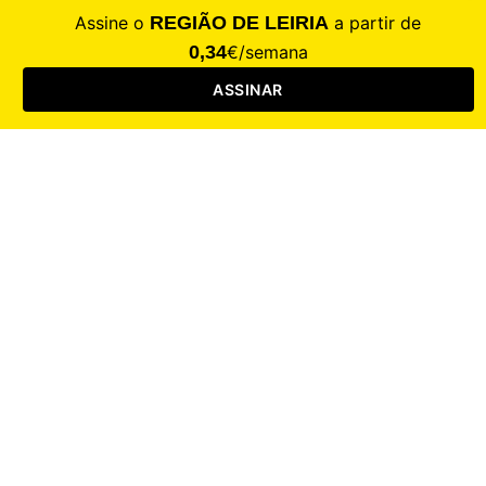
CALAMIDADE
Saúde
Desporto
Mercado
Cultura
Sociedade
Opinião
Revistas
RL Iniciativas