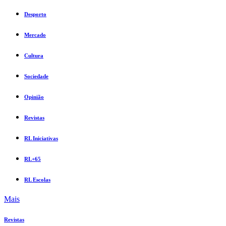
Desporto
Mercado
Cultura
Sociedade
Opinião
Revistas
RL Iniciativas
RL+65
RL Escolas
Mais
Revistas