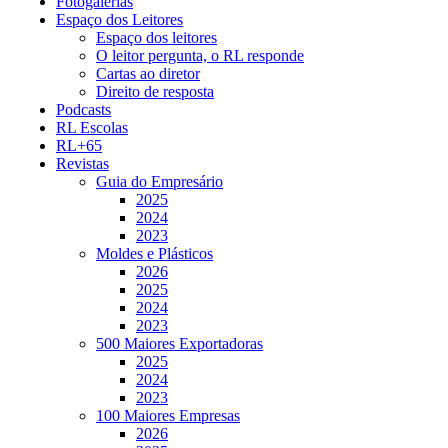
Fotogalerias
Espaço dos Leitores
Espaço dos leitores
O leitor pergunta, o RL responde
Cartas ao diretor
Direito de resposta
Podcasts
RL Escolas
RL+65
Revistas
Guia do Empresário
2025
2024
2023
Moldes e Plásticos
2026
2025
2024
2023
500 Maiores Exportadoras
2025
2024
2023
100 Maiores Empresas
2026