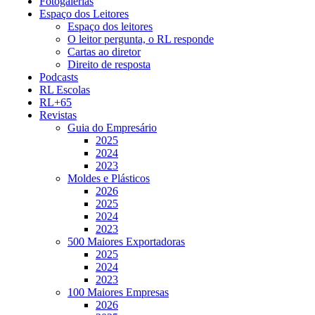
Fotogalerias
Espaço dos Leitores
Espaço dos leitores
O leitor pergunta, o RL responde
Cartas ao diretor
Direito de resposta
Podcasts
RL Escolas
RL+65
Revistas
Guia do Empresário
2025
2024
2023
Moldes e Plásticos
2026
2025
2024
2023
500 Maiores Exportadoras
2025
2024
2023
100 Maiores Empresas
2026