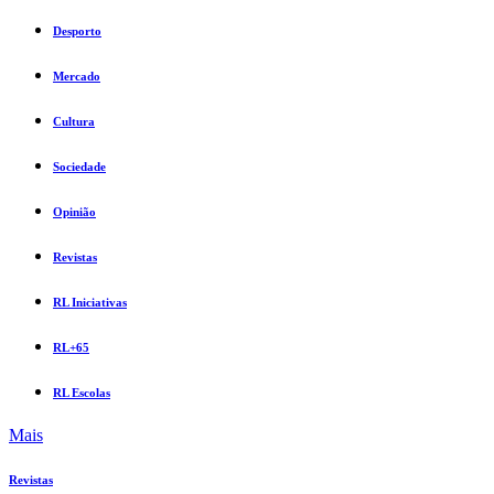
Desporto
Mercado
Cultura
Sociedade
Opinião
Revistas
RL Iniciativas
RL+65
RL Escolas
Mais
Revistas