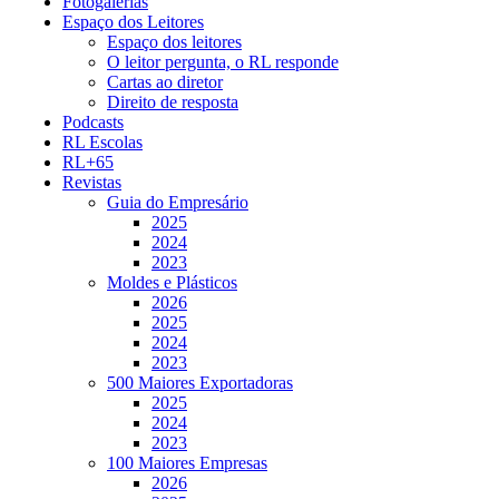
Fotogalerias
Espaço dos Leitores
Espaço dos leitores
O leitor pergunta, o RL responde
Cartas ao diretor
Direito de resposta
Podcasts
RL Escolas
RL+65
Revistas
Guia do Empresário
2025
2024
2023
Moldes e Plásticos
2026
2025
2024
2023
500 Maiores Exportadoras
2025
2024
2023
100 Maiores Empresas
2026