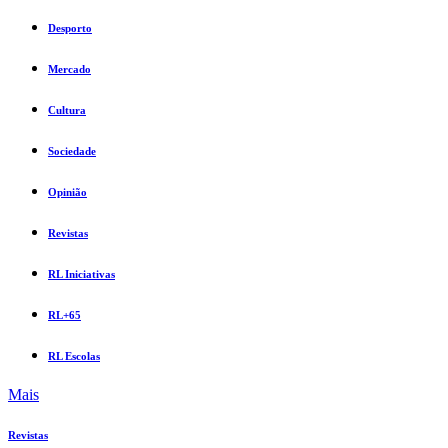
Desporto
Mercado
Cultura
Sociedade
Opinião
Revistas
RL Iniciativas
RL+65
RL Escolas
Mais
Revistas