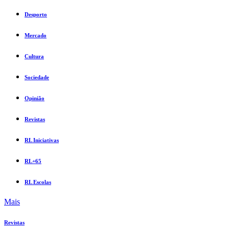
Desporto
Mercado
Cultura
Sociedade
Opinião
Revistas
RL Iniciativas
RL+65
RL Escolas
Mais
Revistas