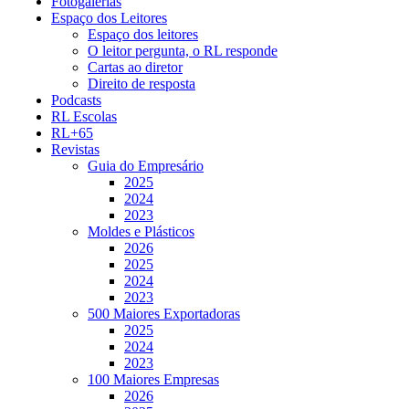
Fotogalerias
Espaço dos Leitores
Espaço dos leitores
O leitor pergunta, o RL responde
Cartas ao diretor
Direito de resposta
Podcasts
RL Escolas
RL+65
Revistas
Guia do Empresário
2025
2024
2023
Moldes e Plásticos
2026
2025
2024
2023
500 Maiores Exportadoras
2025
2024
2023
100 Maiores Empresas
2026