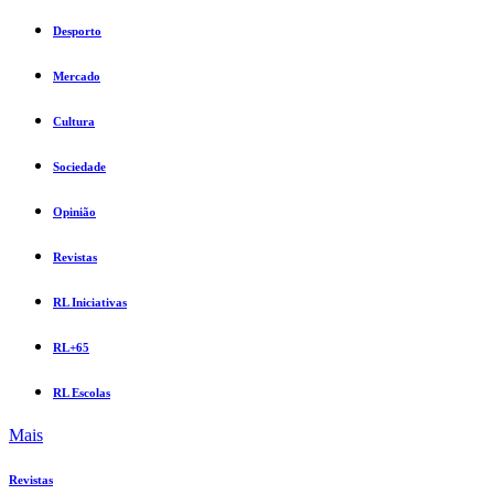
Desporto
Mercado
Cultura
Sociedade
Opinião
Revistas
RL Iniciativas
RL+65
RL Escolas
Mais
Revistas