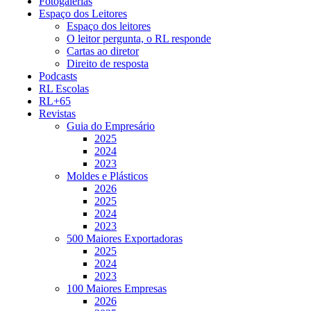
Fotogalerias
Espaço dos Leitores
Espaço dos leitores
O leitor pergunta, o RL responde
Cartas ao diretor
Direito de resposta
Podcasts
RL Escolas
RL+65
Revistas
Guia do Empresário
2025
2024
2023
Moldes e Plásticos
2026
2025
2024
2023
500 Maiores Exportadoras
2025
2024
2023
100 Maiores Empresas
2026