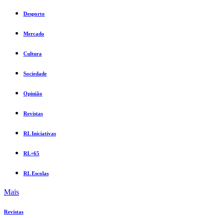
Desporto
Mercado
Cultura
Sociedade
Opinião
Revistas
RL Iniciativas
RL+65
RL Escolas
Mais
Revistas