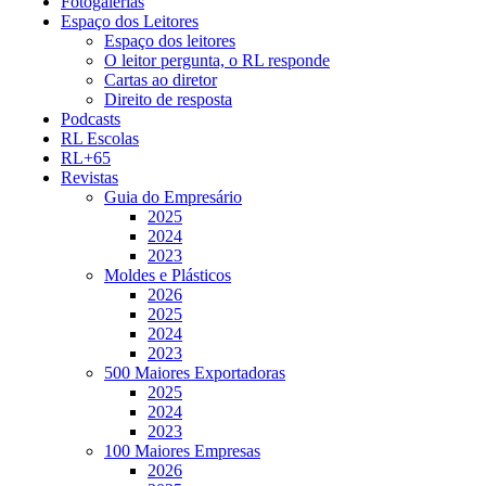
Fotogalerias
Espaço dos Leitores
Espaço dos leitores
O leitor pergunta, o RL responde
Cartas ao diretor
Direito de resposta
Podcasts
RL Escolas
RL+65
Revistas
Guia do Empresário
2025
2024
2023
Moldes e Plásticos
2026
2025
2024
2023
500 Maiores Exportadoras
2025
2024
2023
100 Maiores Empresas
2026