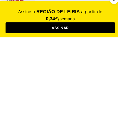
CALAMIDADE
Saúde
Desporto
Mercado
Cultura
Sociedade
Opinião
Revistas
RL Iniciativas
RL+65
RL Escolas