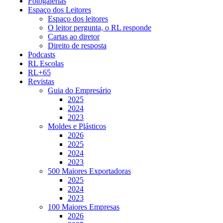
Fotogalerias
Espaço dos Leitores
Espaço dos leitores
O leitor pergunta, o RL responde
Cartas ao diretor
Direito de resposta
Podcasts
RL Escolas
RL+65
Revistas
Guia do Empresário
2025
2024
2023
Moldes e Plásticos
2026
2025
2024
2023
500 Maiores Exportadoras
2025
2024
2023
100 Maiores Empresas
2026