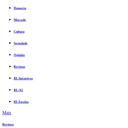
Desporto
Mercado
Cultura
Sociedade
Opinião
Revistas
RL Iniciativas
RL+65
RL Escolas
Mais
Revistas