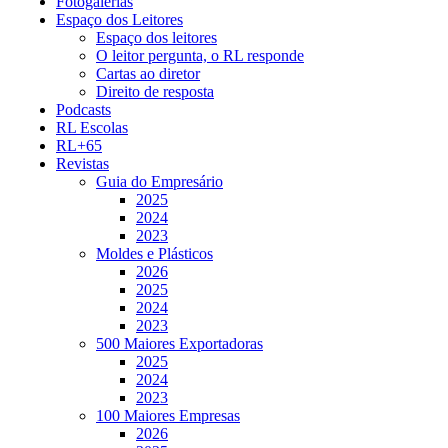
Fotogalerias
Espaço dos Leitores
Espaço dos leitores
O leitor pergunta, o RL responde
Cartas ao diretor
Direito de resposta
Podcasts
RL Escolas
RL+65
Revistas
Guia do Empresário
2025
2024
2023
Moldes e Plásticos
2026
2025
2024
2023
500 Maiores Exportadoras
2025
2024
2023
100 Maiores Empresas
2026