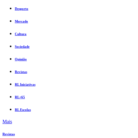
Desporto
Mercado
Cultura
Sociedade
Opinião
Revistas
RL Iniciativas
RL+65
RL Escolas
Mais
Revistas