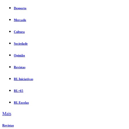
Desporto
Mercado
Cultura
Sociedade
Opinião
Revistas
RL Iniciativas
RL+65
RL Escolas
Mais
Revistas