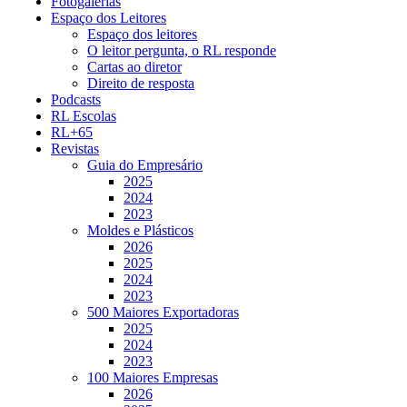
Fotogalerias
Espaço dos Leitores
Espaço dos leitores
O leitor pergunta, o RL responde
Cartas ao diretor
Direito de resposta
Podcasts
RL Escolas
RL+65
Revistas
Guia do Empresário
2025
2024
2023
Moldes e Plásticos
2026
2025
2024
2023
500 Maiores Exportadoras
2025
2024
2023
100 Maiores Empresas
2026