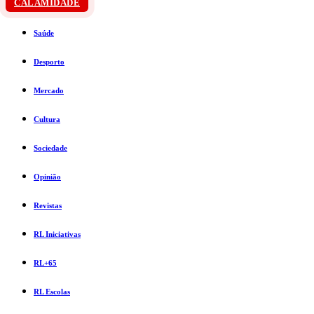
CALAMIDADE
Saúde
Desporto
Mercado
Cultura
Sociedade
Opinião
Revistas
RL Iniciativas
RL+65
RL Escolas