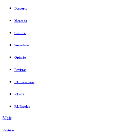
Desporto
Mercado
Cultura
Sociedade
Opinião
Revistas
RL Iniciativas
RL+65
RL Escolas
Mais
Revistas