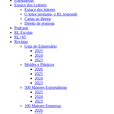
Fotogalerias
Espaço dos Leitores
Espaço dos leitores
O leitor pergunta, o RL responde
Cartas ao diretor
Direito de resposta
Podcasts
RL Escolas
RL+65
Revistas
Guia do Empresário
2025
2024
2023
Moldes e Plásticos
2026
2025
2024
2023
500 Maiores Exportadoras
2025
2024
2023
100 Maiores Empresas
2026