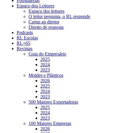
Fotogalerias
Espaço dos Leitores
Espaço dos leitores
O leitor pergunta, o RL responde
Cartas ao diretor
Direito de resposta
Podcasts
RL Escolas
RL+65
Revistas
Guia do Empresário
2025
2024
2023
Moldes e Plásticos
2026
2025
2024
2023
500 Maiores Exportadoras
2025
2024
2023
100 Maiores Empresas
2026