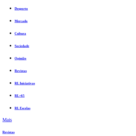
Desporto
Mercado
Cultura
Sociedade
Opinião
Revistas
RL Iniciativas
RL+65
RL Escolas
Mais
Revistas