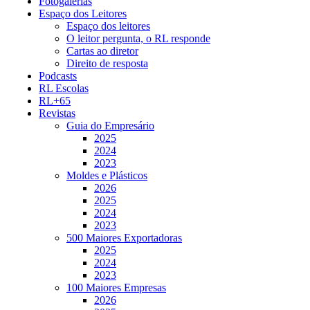
Fotogalerias
Espaço dos Leitores
Espaço dos leitores
O leitor pergunta, o RL responde
Cartas ao diretor
Direito de resposta
Podcasts
RL Escolas
RL+65
Revistas
Guia do Empresário
2025
2024
2023
Moldes e Plásticos
2026
2025
2024
2023
500 Maiores Exportadoras
2025
2024
2023
100 Maiores Empresas
2026