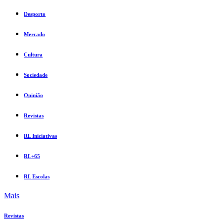
Desporto
Mercado
Cultura
Sociedade
Opinião
Revistas
RL Iniciativas
RL+65
RL Escolas
Mais
Revistas