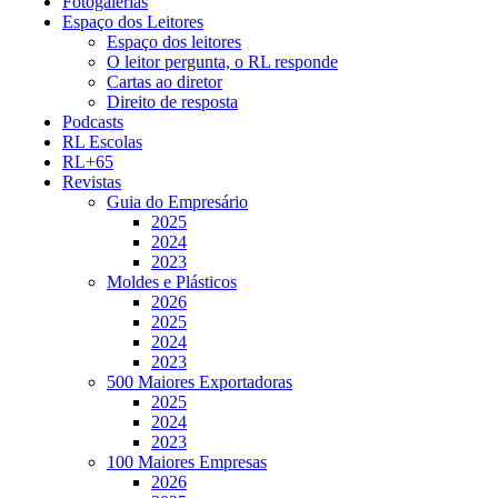
Fotogalerias
Espaço dos Leitores
Espaço dos leitores
O leitor pergunta, o RL responde
Cartas ao diretor
Direito de resposta
Podcasts
RL Escolas
RL+65
Revistas
Guia do Empresário
2025
2024
2023
Moldes e Plásticos
2026
2025
2024
2023
500 Maiores Exportadoras
2025
2024
2023
100 Maiores Empresas
2026