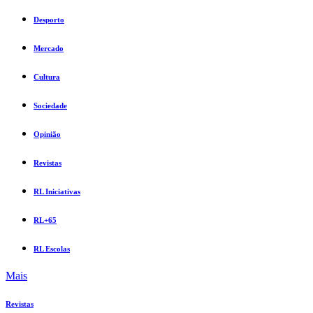
Desporto
Mercado
Cultura
Sociedade
Opinião
Revistas
RL Iniciativas
RL+65
RL Escolas
Mais
Revistas