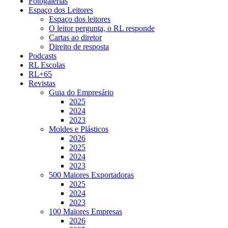
Fotogalerias
Espaço dos Leitores
Espaço dos leitores
O leitor pergunta, o RL responde
Cartas ao diretor
Direito de resposta
Podcasts
RL Escolas
RL+65
Revistas
Guia do Empresário
2025
2024
2023
Moldes e Plásticos
2026
2025
2024
2023
500 Maiores Exportadoras
2025
2024
2023
100 Maiores Empresas
2026