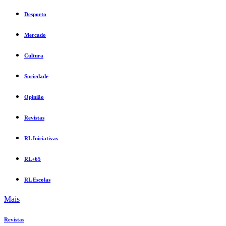
Desporto
Mercado
Cultura
Sociedade
Opinião
Revistas
RL Iniciativas
RL+65
RL Escolas
Mais
Revistas