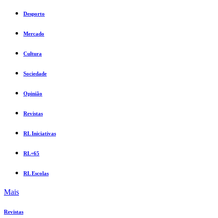
Desporto
Mercado
Cultura
Sociedade
Opinião
Revistas
RL Iniciativas
RL+65
RL Escolas
Mais
Revistas