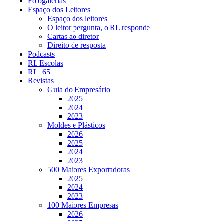
Fotogalerias
Espaço dos Leitores
Espaço dos leitores
O leitor pergunta, o RL responde
Cartas ao diretor
Direito de resposta
Podcasts
RL Escolas
RL+65
Revistas
Guia do Empresário
2025
2024
2023
Moldes e Plásticos
2026
2025
2024
2023
500 Maiores Exportadoras
2025
2024
2023
100 Maiores Empresas
2026