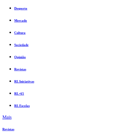
Desporto
Mercado
Cultura
Sociedade
Opinião
Revistas
RL Iniciativas
RL+65
RL Escolas
Mais
Revistas