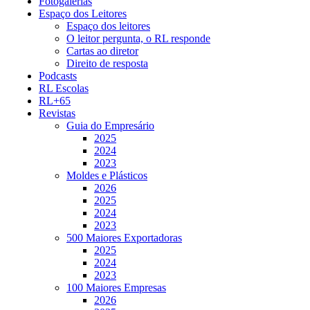
Fotogalerias
Espaço dos Leitores
Espaço dos leitores
O leitor pergunta, o RL responde
Cartas ao diretor
Direito de resposta
Podcasts
RL Escolas
RL+65
Revistas
Guia do Empresário
2025
2024
2023
Moldes e Plásticos
2026
2025
2024
2023
500 Maiores Exportadoras
2025
2024
2023
100 Maiores Empresas
2026