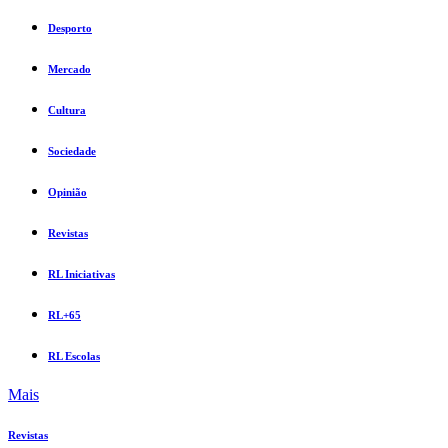
Desporto
Mercado
Cultura
Sociedade
Opinião
Revistas
RL Iniciativas
RL+65
RL Escolas
Mais
Revistas