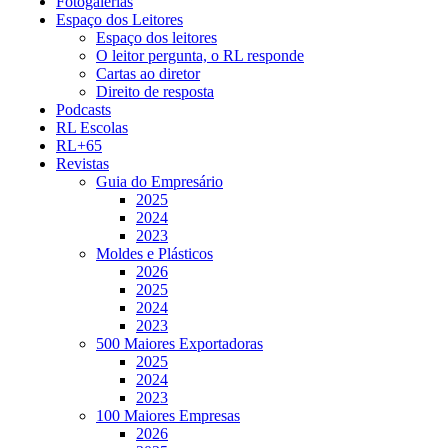
Fotogalerias
Espaço dos Leitores
Espaço dos leitores
O leitor pergunta, o RL responde
Cartas ao diretor
Direito de resposta
Podcasts
RL Escolas
RL+65
Revistas
Guia do Empresário
2025
2024
2023
Moldes e Plásticos
2026
2025
2024
2023
500 Maiores Exportadoras
2025
2024
2023
100 Maiores Empresas
2026