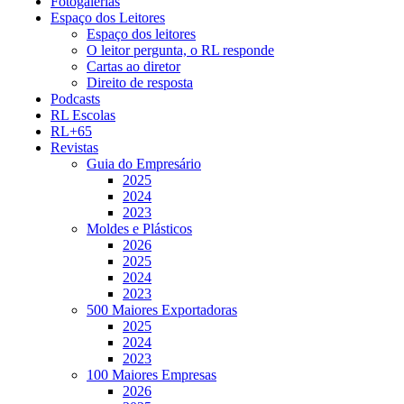
Fotogalerias
Espaço dos Leitores
Espaço dos leitores
O leitor pergunta, o RL responde
Cartas ao diretor
Direito de resposta
Podcasts
RL Escolas
RL+65
Revistas
Guia do Empresário
2025
2024
2023
Moldes e Plásticos
2026
2025
2024
2023
500 Maiores Exportadoras
2025
2024
2023
100 Maiores Empresas
2026