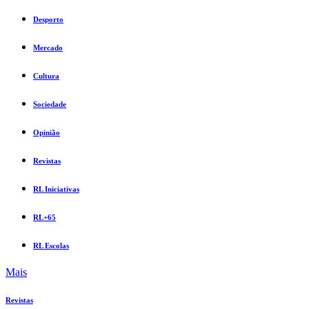
Desporto
Mercado
Cultura
Sociedade
Opinião
Revistas
RL Iniciativas
RL+65
RL Escolas
Mais
Revistas