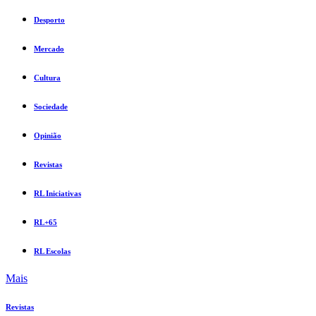
Desporto
Mercado
Cultura
Sociedade
Opinião
Revistas
RL Iniciativas
RL+65
RL Escolas
Mais
Revistas