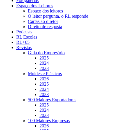
Fotogalerias
Espaço dos Leitores
Espaço dos leitores
O leitor pergunta, o RL responde
Cartas ao diretor
Direito de resposta
Podcasts
RL Escolas
RL+65
Revistas
Guia do Empresário
2025
2024
2023
Moldes e Plásticos
2026
2025
2024
2023
500 Maiores Exportadoras
2025
2024
2023
100 Maiores Empresas
2026