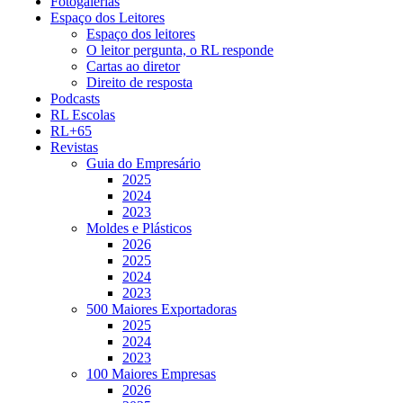
Fotogalerias
Espaço dos Leitores
Espaço dos leitores
O leitor pergunta, o RL responde
Cartas ao diretor
Direito de resposta
Podcasts
RL Escolas
RL+65
Revistas
Guia do Empresário
2025
2024
2023
Moldes e Plásticos
2026
2025
2024
2023
500 Maiores Exportadoras
2025
2024
2023
100 Maiores Empresas
2026