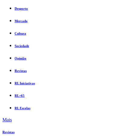
Desporto
Mercado
Cultura
Sociedade
Opinião
Revistas
RL Iniciativas
RL+65
RL Escolas
Mais
Revistas