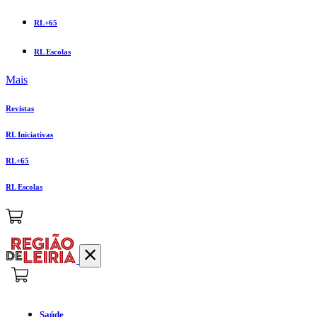
RL+65
RL Escolas
Mais
Revistas
RL Iniciativas
RL+65
RL Escolas
Saúde