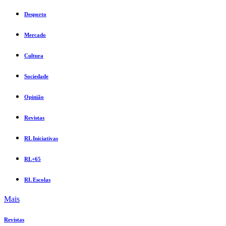
Desporto
Mercado
Cultura
Sociedade
Opinião
Revistas
RL Iniciativas
RL+65
RL Escolas
Mais
Revistas