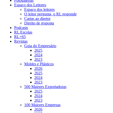
Fotogalerias
Espaço dos Leitores
Espaço dos leitores
O leitor pergunta, o RL responde
Cartas ao diretor
Direito de resposta
Podcasts
RL Escolas
RL+65
Revistas
Guia do Empresário
2025
2024
2023
Moldes e Plásticos
2026
2025
2024
2023
500 Maiores Exportadoras
2025
2024
2023
100 Maiores Empresas
2026