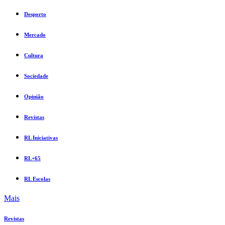
Desporto
Mercado
Cultura
Sociedade
Opinião
Revistas
RL Iniciativas
RL+65
RL Escolas
Mais
Revistas