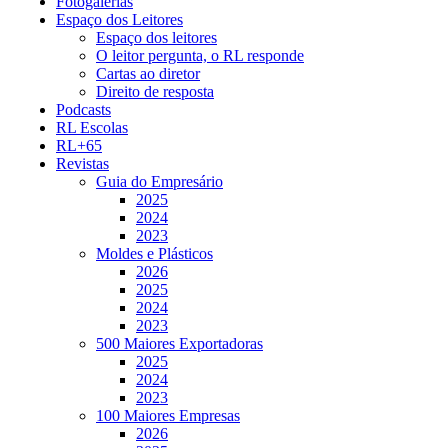
Fotogalerias
Espaço dos Leitores
Espaço dos leitores
O leitor pergunta, o RL responde
Cartas ao diretor
Direito de resposta
Podcasts
RL Escolas
RL+65
Revistas
Guia do Empresário
2025
2024
2023
Moldes e Plásticos
2026
2025
2024
2023
500 Maiores Exportadoras
2025
2024
2023
100 Maiores Empresas
2026