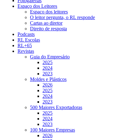
Fotogalerias
Espaço dos Leitores
Espaço dos leitores
O leitor pergunta, o RL responde
Cartas ao diretor
Direito de resposta
Podcasts
RL Escolas
RL+65
Revistas
Guia do Empresário
2025
2024
2023
Moldes e Plásticos
2026
2025
2024
2023
500 Maiores Exportadoras
2025
2024
2023
100 Maiores Empresas
2026