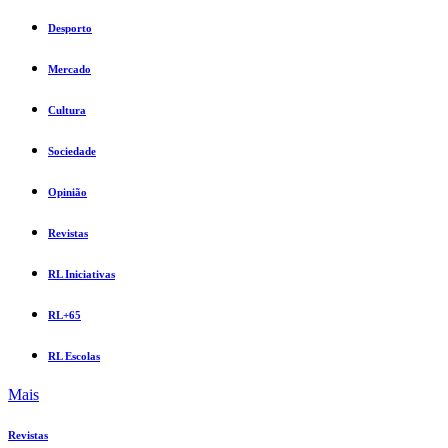
Desporto
Mercado
Cultura
Sociedade
Opinião
Revistas
RL Iniciativas
RL+65
RL Escolas
Mais
Revistas