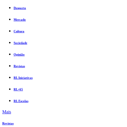
Desporto
Mercado
Cultura
Sociedade
Opinião
Revistas
RL Iniciativas
RL+65
RL Escolas
Mais
Revistas