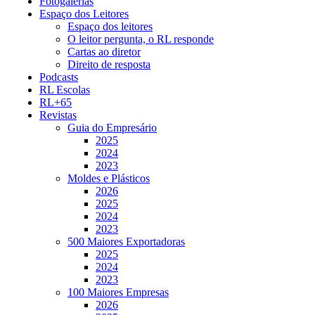
Fotogalerias
Espaço dos Leitores
Espaço dos leitores
O leitor pergunta, o RL responde
Cartas ao diretor
Direito de resposta
Podcasts
RL Escolas
RL+65
Revistas
Guia do Empresário
2025
2024
2023
Moldes e Plásticos
2026
2025
2024
2023
500 Maiores Exportadoras
2025
2024
2023
100 Maiores Empresas
2026