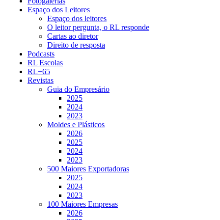
Fotogalerias
Espaço dos Leitores
Espaço dos leitores
O leitor pergunta, o RL responde
Cartas ao diretor
Direito de resposta
Podcasts
RL Escolas
RL+65
Revistas
Guia do Empresário
2025
2024
2023
Moldes e Plásticos
2026
2025
2024
2023
500 Maiores Exportadoras
2025
2024
2023
100 Maiores Empresas
2026