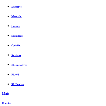
Desporto
Mercado
Cultura
Sociedade
Opinião
Revistas
RL Iniciativas
RL+65
RL Escolas
Mais
Revistas