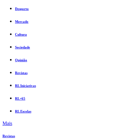
Desporto
Mercado
Cultura
Sociedade
Opinião
Revistas
RL Iniciativas
RL+65
RL Escolas
Mais
Revistas