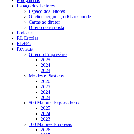
Fotogalerias
Espaço dos Leitores
Espaço dos leitores
O leitor pergunta, o RL responde
Cartas ao diretor
Direito de resposta
Podcasts
RL Escolas
RL+65
Revistas
Guia do Empresário
2025
2024
2023
Moldes e Plásticos
2026
2025
2024
2023
500 Maiores Exportadoras
2025
2024
2023
100 Maiores Empresas
2026