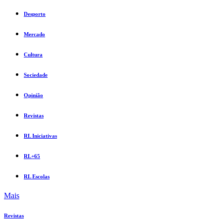
Desporto
Mercado
Cultura
Sociedade
Opinião
Revistas
RL Iniciativas
RL+65
RL Escolas
Mais
Revistas