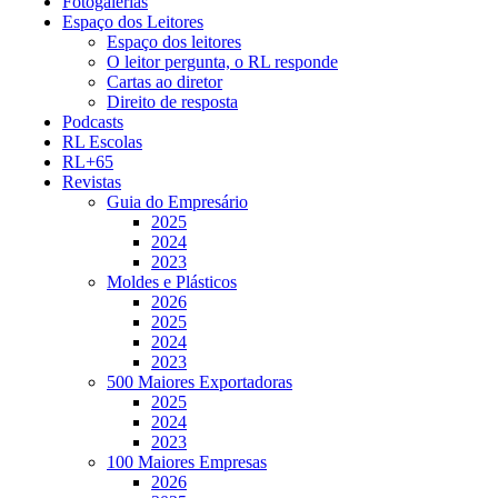
Fotogalerias
Espaço dos Leitores
Espaço dos leitores
O leitor pergunta, o RL responde
Cartas ao diretor
Direito de resposta
Podcasts
RL Escolas
RL+65
Revistas
Guia do Empresário
2025
2024
2023
Moldes e Plásticos
2026
2025
2024
2023
500 Maiores Exportadoras
2025
2024
2023
100 Maiores Empresas
2026