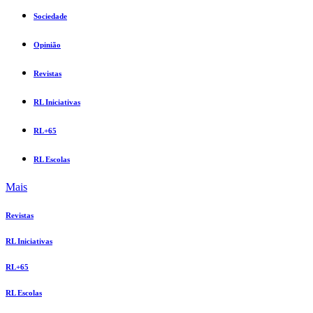
Sociedade
Opinião
Revistas
RL Iniciativas
RL+65
RL Escolas
Mais
Revistas
RL Iniciativas
RL+65
RL Escolas