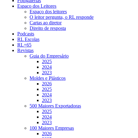
Fotogalerias
Espaço dos Leitores
Espaço dos leitores
O leitor pergunta, o RL responde
Cartas ao diretor
Direito de resposta
Podcasts
RL Escolas
RL+65
Revistas
Guia do Empresário
2025
2024
2023
Moldes e Plásticos
2026
2025
2024
2023
500 Maiores Exportadoras
2025
2024
2023
100 Maiores Empresas
2026