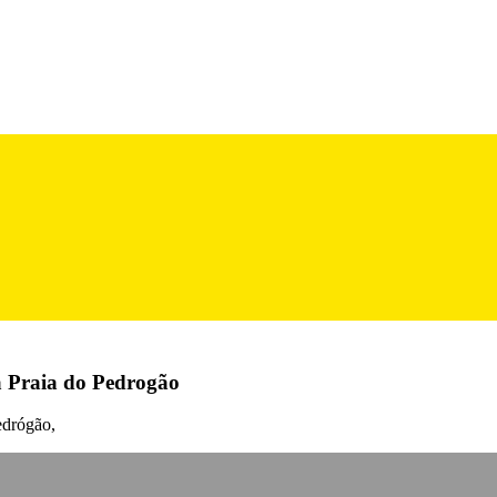
na Praia do Pedrogão
edrógão,