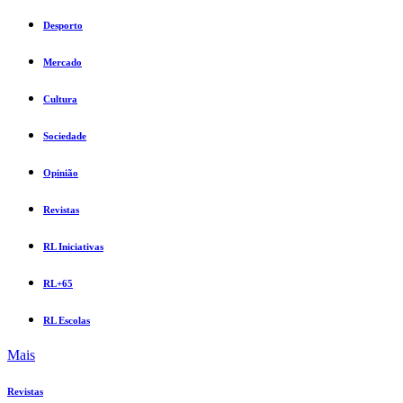
Desporto
Mercado
Cultura
Sociedade
Opinião
Revistas
RL Iniciativas
RL+65
RL Escolas
Mais
Revistas