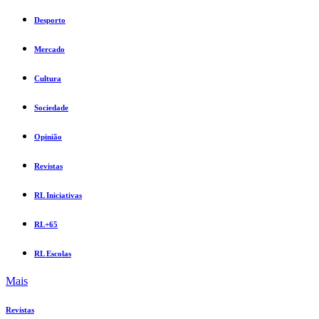
Desporto
Mercado
Cultura
Sociedade
Opinião
Revistas
RL Iniciativas
RL+65
RL Escolas
Mais
Revistas