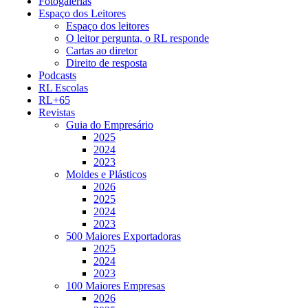
Fotogalerias
Espaço dos Leitores
Espaço dos leitores
O leitor pergunta, o RL responde
Cartas ao diretor
Direito de resposta
Podcasts
RL Escolas
RL+65
Revistas
Guia do Empresário
2025
2024
2023
Moldes e Plásticos
2026
2025
2024
2023
500 Maiores Exportadoras
2025
2024
2023
100 Maiores Empresas
2026