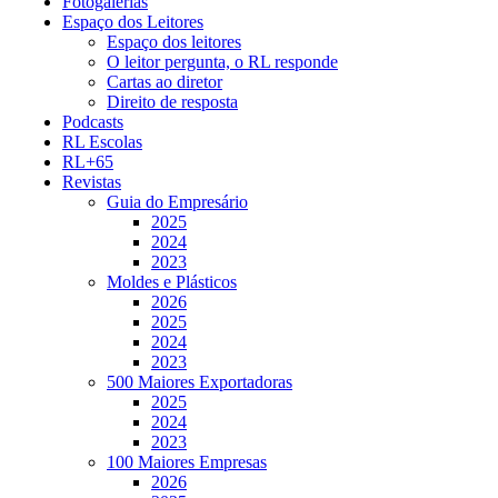
Fotogalerias
Espaço dos Leitores
Espaço dos leitores
O leitor pergunta, o RL responde
Cartas ao diretor
Direito de resposta
Podcasts
RL Escolas
RL+65
Revistas
Guia do Empresário
2025
2024
2023
Moldes e Plásticos
2026
2025
2024
2023
500 Maiores Exportadoras
2025
2024
2023
100 Maiores Empresas
2026