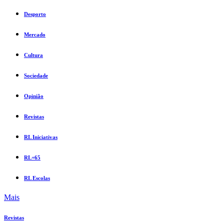
Desporto
Mercado
Cultura
Sociedade
Opinião
Revistas
RL Iniciativas
RL+65
RL Escolas
Mais
Revistas