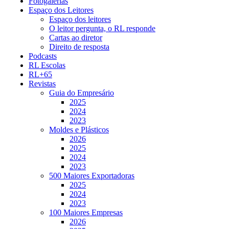
Fotogalerias
Espaço dos Leitores
Espaço dos leitores
O leitor pergunta, o RL responde
Cartas ao diretor
Direito de resposta
Podcasts
RL Escolas
RL+65
Revistas
Guia do Empresário
2025
2024
2023
Moldes e Plásticos
2026
2025
2024
2023
500 Maiores Exportadoras
2025
2024
2023
100 Maiores Empresas
2026