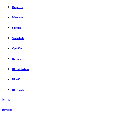
Desporto
Mercado
Cultura
Sociedade
Opinião
Revistas
RL Iniciativas
RL+65
RL Escolas
Mais
Revistas