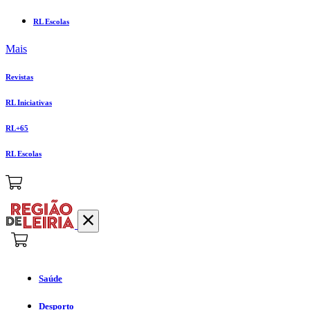
RL Escolas
Mais
Revistas
RL Iniciativas
RL+65
RL Escolas
Saúde
Desporto