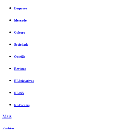
Desporto
Mercado
Cultura
Sociedade
Opinião
Revistas
RL Iniciativas
RL+65
RL Escolas
Mais
Revistas