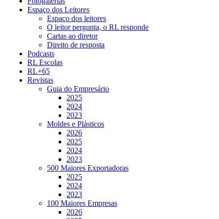
Fotogalerias
Espaço dos Leitores
Espaço dos leitores
O leitor pergunta, o RL responde
Cartas ao diretor
Direito de resposta
Podcasts
RL Escolas
RL+65
Revistas
Guia do Empresário
2025
2024
2023
Moldes e Plásticos
2026
2025
2024
2023
500 Maiores Exportadoras
2025
2024
2023
100 Maiores Empresas
2026