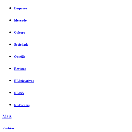
Desporto
Mercado
Cultura
Sociedade
Opinião
Revistas
RL Iniciativas
RL+65
RL Escolas
Mais
Revistas