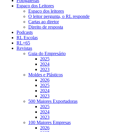
Fotogalerias
Espaço dos Leitores
Espaço dos leitores
O leitor pergunta, o RL responde
Cartas ao diretor
Direito de resposta
Podcasts
RL Escolas
RL+65
Revistas
Guia do Empresário
2025
2024
2023
Moldes e Plásticos
2026
2025
2024
2023
500 Maiores Exportadoras
2025
2024
2023
100 Maiores Empresas
2026