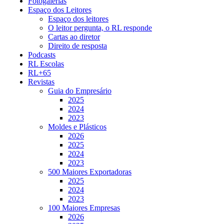
Fotogalerias
Espaço dos Leitores
Espaço dos leitores
O leitor pergunta, o RL responde
Cartas ao diretor
Direito de resposta
Podcasts
RL Escolas
RL+65
Revistas
Guia do Empresário
2025
2024
2023
Moldes e Plásticos
2026
2025
2024
2023
500 Maiores Exportadoras
2025
2024
2023
100 Maiores Empresas
2026