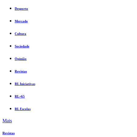
Desporto
Mercado
Cultura
Sociedade
Opinião
Revistas
RL Iniciativas
RL+65
RL Escolas
Mais
Revistas