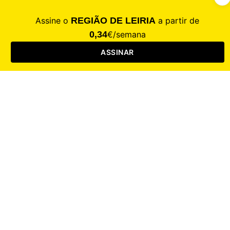
CALAMIDADE
Saúde
Desporto
Mercado
Cultura
Sociedade
Opinião
Revistas
RL Iniciativas
RL+65
RL Escolas