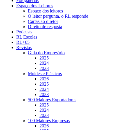
Fotogalerias
Espaço dos Leitores
Espaço dos leitores
O leitor pergunta, o RL responde
Cartas ao diretor
Direito de resposta
Podcasts
RL Escolas
RL+65
Revistas
Guia do Empresário
2025
2024
2023
Moldes e Plásticos
2026
2025
2024
2023
500 Maiores Exportadoras
2025
2024
2023
100 Maiores Empresas
2026