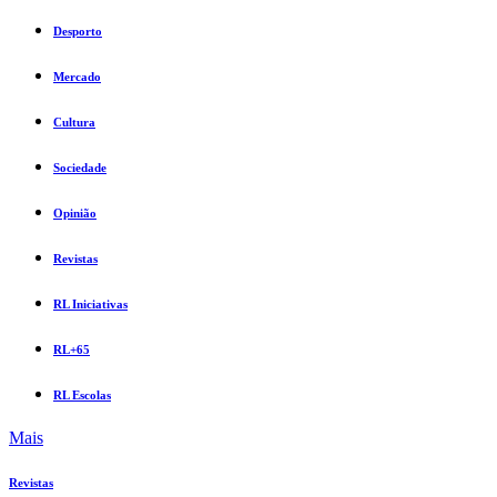
Desporto
Mercado
Cultura
Sociedade
Opinião
Revistas
RL Iniciativas
RL+65
RL Escolas
Mais
Revistas