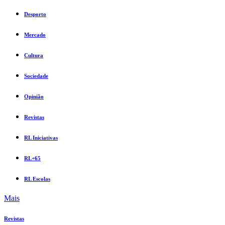
Desporto
Mercado
Cultura
Sociedade
Opinião
Revistas
RL Iniciativas
RL+65
RL Escolas
Mais
Revistas