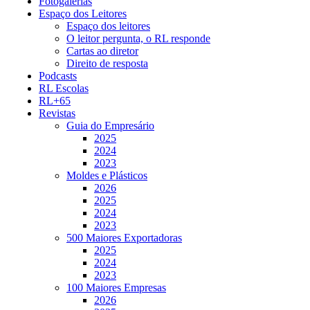
Fotogalerias
Espaço dos Leitores
Espaço dos leitores
O leitor pergunta, o RL responde
Cartas ao diretor
Direito de resposta
Podcasts
RL Escolas
RL+65
Revistas
Guia do Empresário
2025
2024
2023
Moldes e Plásticos
2026
2025
2024
2023
500 Maiores Exportadoras
2025
2024
2023
100 Maiores Empresas
2026