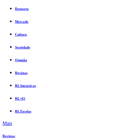
Desporto
Mercado
Cultura
Sociedade
Opinião
Revistas
RL Iniciativas
RL+65
RL Escolas
Mais
Revistas