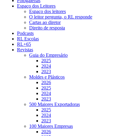
Fotogalerias
Espaço dos Leitores
Espaço dos leitores
O leitor pergunta, o RL responde
Cartas ao diretor
Direito de resposta
Podcasts
RL Escolas
RL+65
Revistas
Guia do Empresário
2025
2024
2023
Moldes e Plásticos
2026
2025
2024
2023
500 Maiores Exportadoras
2025
2024
2023
100 Maiores Empresas
2026