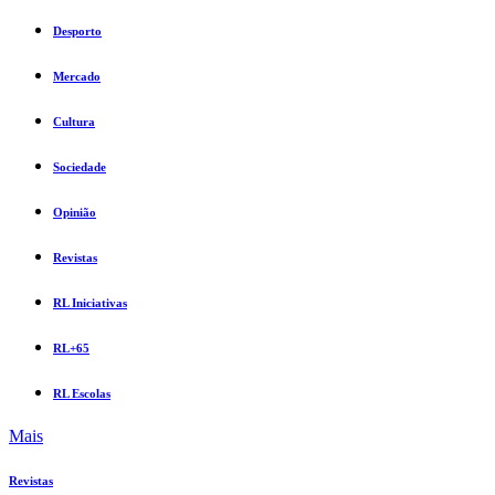
Desporto
Mercado
Cultura
Sociedade
Opinião
Revistas
RL Iniciativas
RL+65
RL Escolas
Mais
Revistas