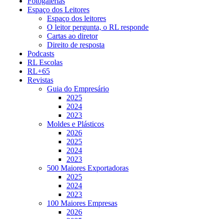
Fotogalerias
Espaço dos Leitores
Espaço dos leitores
O leitor pergunta, o RL responde
Cartas ao diretor
Direito de resposta
Podcasts
RL Escolas
RL+65
Revistas
Guia do Empresário
2025
2024
2023
Moldes e Plásticos
2026
2025
2024
2023
500 Maiores Exportadoras
2025
2024
2023
100 Maiores Empresas
2026