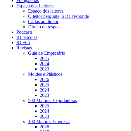
Fotogalerias
Espaço dos Leitores
Espaço dos leitores
O leitor pergunta, o RL responde
Cartas ao diretor
Direito de resposta
Podcasts
RL Escolas
RL+65
Revistas
Guia do Empresário
2025
2024
2023
Moldes e Plásticos
2026
2025
2024
2023
500 Maiores Exportadoras
2025
2024
2023
100 Maiores Empresas
2026