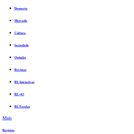
Desporto
Mercado
Cultura
Sociedade
Opinião
Revistas
RL Iniciativas
RL+65
RL Escolas
Mais
Revistas