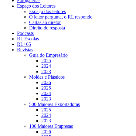
Fotogalerias
Espaço dos Leitores
Espaço dos leitores
O leitor pergunta, o RL responde
Cartas ao diretor
Direito de resposta
Podcasts
RL Escolas
RL+65
Revistas
Guia do Empresário
2025
2024
2023
Moldes e Plásticos
2026
2025
2024
2023
500 Maiores Exportadoras
2025
2024
2023
100 Maiores Empresas
2026