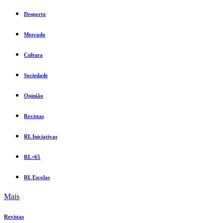
Desporto
Mercado
Cultura
Sociedade
Opinião
Revistas
RL Iniciativas
RL+65
RL Escolas
Mais
Revistas